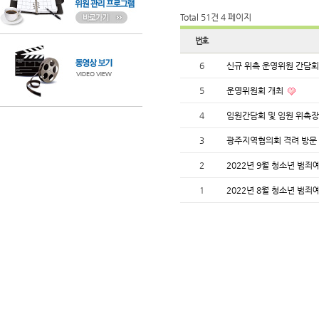
Total 51건
4 페이지
번호
6
신규 위촉 운영위원 간담
5
운영위원회 개최
4
임원간담회 및 임원 위촉
3
광주지역협의회 격려 방문
2
2022년 9월 청소년 범
1
2022년 8월 청소년 범