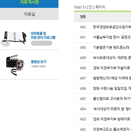
자유게시판
Total 512건
2 페이지
자료실
번호
492
한국갱생보호공단수원지부 
491
서울남부지법 판사 ‘공판조
490
기분좋은기본 핸드폰노래
489
숙식보호대상자, 래프팅 
488
갱보 의정부지부 미술치료
487
범방메신저>해당 지역에 
486
창원 사랑나눔 일일찻집 
485
울산협의회 교사분과 하
484
‘숙식대상자 위문의 밤’ 행
483
갱보 의정부지부 원예치료
482
의정부교도소 출소예정자 