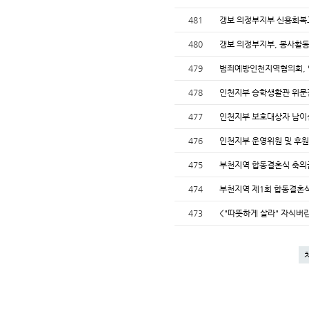
481
갱보 의정부지부 신용회복
480
갱보 의정부지부, 봉사활동
479
범죄예방인천지역협의회, 
478
인천지부 승학생활관 위문
477
인천지부 보호대상자 남이
476
인천지부 운영위원 및 후
475
부천지역 합동결혼식 축의
474
부천지역 제1회 합동결혼
473
<"따뜻하게 살라" 자식버린