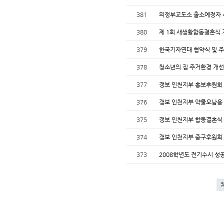
381
의정부교도소 출소예정자 
380
제 1회 새생활합동결혼식
379
한국기자연대 협약식 및 
378
청소년의 집 주거환경 개
377
갱보 인천지부 홍보후원회
376
갱보 인천지부 약물오남용
375
갱보 인천지부 합동결혼식
374
갱보 인천지부 중구후원회
373
2008학년도 전기수시 