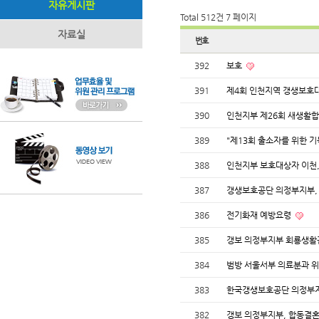
자유게시판
Total 512건
7 페이지
자료실
번호
392
보호
391
제4회 인천지역 갱생보호
390
인천지부 제26회 새생활
389
"제13회 출소자를 위한 
388
인천지부 보호대상자 이천,
387
갱생보호공단 의정부지부, 
386
전기화재 예방요령
385
갱보 의정부지부 회룡생활
384
범방 서울서부 의료분과 위
383
한국갱생보호공단 의정부지
382
갱보 의정부지부, 합동결