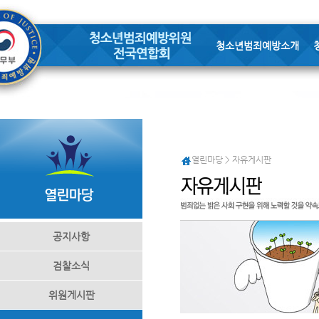
청소년범죄예방소개
열린마당 > 자유게시판
공지사항
검찰소식
위원게시판