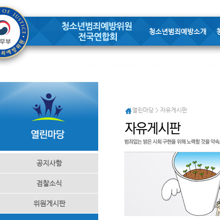
청소년범죄예방소개
열린마당 > 자유게시판
공지사항
검찰소식
위원게시판