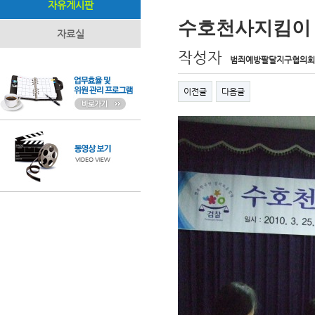
자유게시판
수호천사지킴이 강
자료실
작성자
범죄예방팔달지구협의회
이전글
다음글