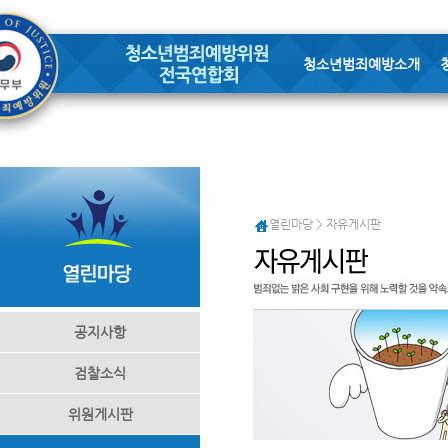
청소년범죄예방소개
열린마당 > 자유게시판
공지사항
검찰소식
위원게시판