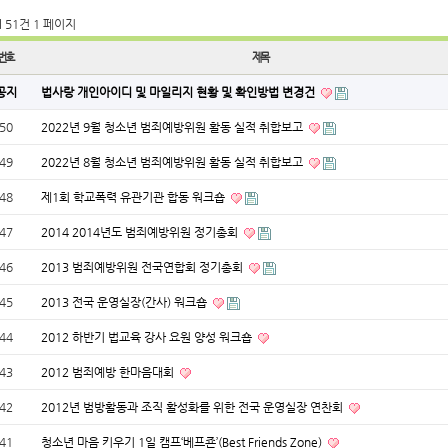
l 51건
1 페이지
번호
제목
공지
법사랑 개인아이디 및 마일리지 현황 및 확인방법 변경건
50
2022년 9월 청소년 범죄예방위원 활동 실적 취합보고
49
2022년 8월 청소년 범죄예방위원 활동 실적 취합보고
48
제1회 학교폭력 유관기관 합동 워크숍
47
2014 2014년도 범죄예방위원 정기총회
46
2013 범죄예방위원 전국연합회 정기총회
45
2013 전국 운영실장(간사) 워크숍
44
2012 하반기 법교육 강사 요원 양성 워크숍
43
2012 범죄예방 한마음대회
42
2012년 범방활동과 조직 활성화를 위한 전국 운영실장 연찬회
41
청소년 마음 키우기 1일 캠프‘베프죤’(Best Friends Zone)