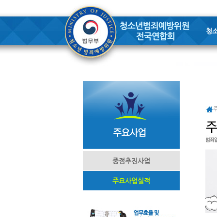
청
중점추진사업
주요사업실적