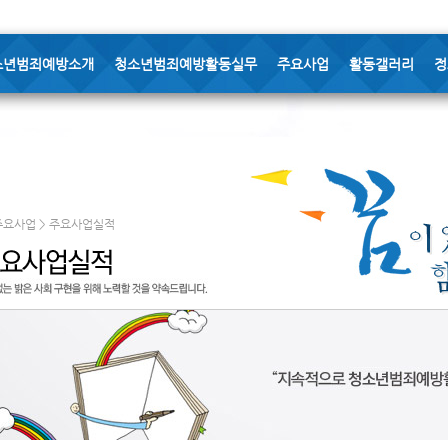
소년범죄예방소개
청소년범죄예방활동실무
주요사업
활동갤러리
정
주요사업 > 주요사업실적