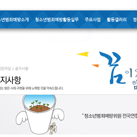
소년범죄예방소개
청소년범죄예방활동실무
주요사업
활동갤러리
정
열린마당 > 공지사항