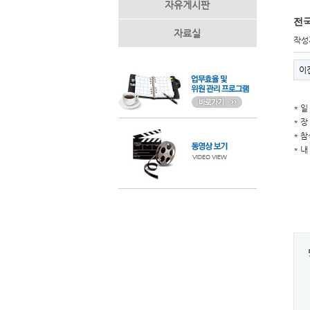
자유게시판
전국
자료실
작성
이
* 일
* 
* 
* 