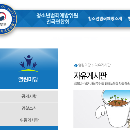
청소년범죄예방소개
열린마당 > 자유게시판
공지사항
검찰소식
위원게시판