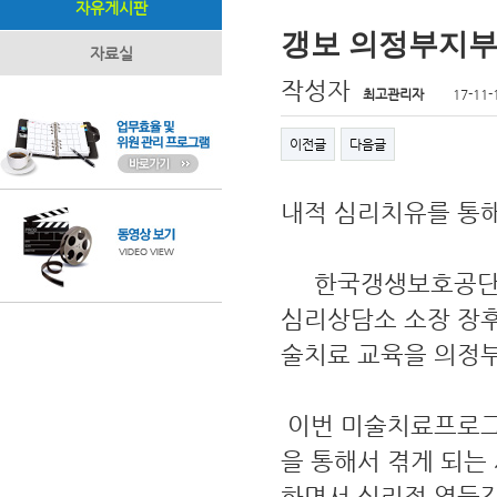
자유게시판
갱보 의정부지부
자료실
작성자
최고관리자
17-11-
이전글
다음글
내적 심리치유를 통해
한국갱생보호공단의정부
심리상담소 소장 장
술치료 교육을 의정
이번 미술치료프로그
을 통해서 겪게 되
하면서 심리적 열등