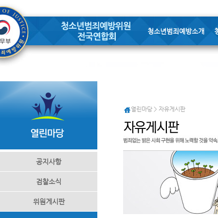
청소년범죄예방소개
열린마당 > 자유게시판
공지사항
검찰소식
위원게시판