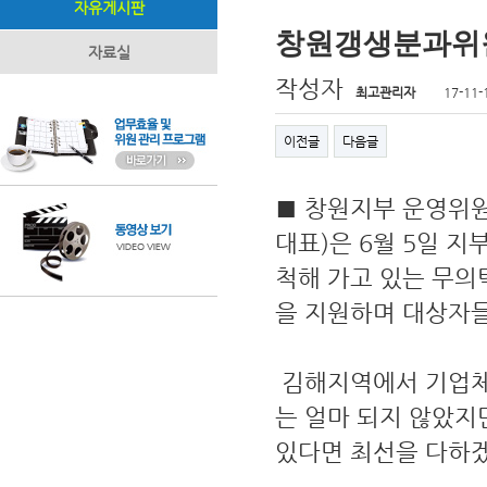
자유게시판
창원갱생분과위
자료실
작성자
최고관리자
17-11-
이전글
다음글
■ 창원지부 운영위
대표)은 6월 5일 
척해 가고 있는 무의
을 지원하며 대상자
김해지역에서 기업체
는 얼마 되지 않았지
있다면 최선을 다하겠