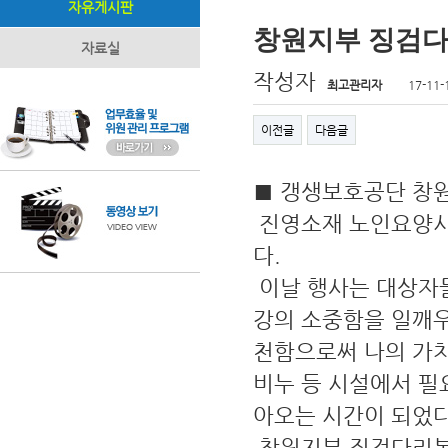
자유게시판
창원지부 징검
자료실
작성자
최고관리자
17-11-
이전글
다음글
■ 갱생보호공단 창원지
진영소재 노인요양시
다.
이날 행사는 대상자들
강의 소중함을 일깨
천함으로써 나의 가
비누 등 시설에서 필
아오는 시간이 되었다
창원지부 징검다리봉사