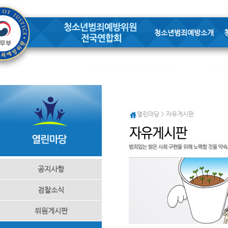
청소년범죄예방소개
열린마당 > 자유게시판
공지사항
검찰소식
위원게시판