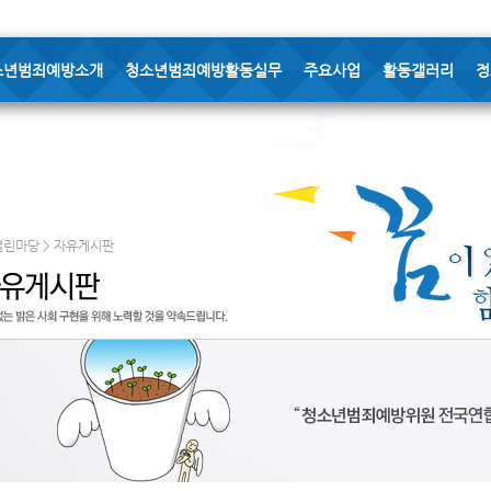
소년범죄예방소개
청소년범죄예방활동실무
주요사업
활동갤러리
정
열린마당 > 자유게시판