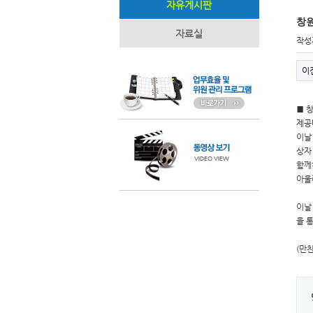
자유게시판
창원
자료실
작성
이
■ 
제공
이날
상자
함께
아울
이날
을 
(만