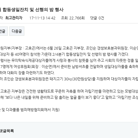
 합동생일잔치 및 선행의 밤 행사
자
최고관리자
17-11-13 14:42
조회
22,766회
댓글
0건
전글
다음글
창원지부(지부장 : 고호곤)에서는 6월 26일 고호곤 지부장, 조인순 갱생보호분과위원장, 이
대상자 등 40여명이 참석한 가운데 2/4분기 합동생일잔치 및 선행의 밤 행사를 가졌다.
 행사는 무의탁숙식제공대상자들에게 사랑과 봉사의 참뜻을 심어 주고 사회의 따뜻한 정을 
 7명에게 여성후원회(회장 : 이순연)에서 준비한 남방셔츠를 전달하며 생일대상자들을 축하
하며 대화의 장을 마련하기도 하였다.
러 조인순 갱생보호분과위원장은 돼지고기 30㎏(30만원상당)을 지원하며 대상자자들의 자
 고호곤 지부장은 건전한 생활태도로 꾸준히 저축을 하며 자립기반을 마련하고 있는 모범대상
통해 “보다 나은 내일을 위해 준비하고 땀 흘리는 얼굴 들이 보기 좋다”고 말하고 “자립기반 
찬 및 다과물품 범죄예방협의회에서 지원)
댓글목록