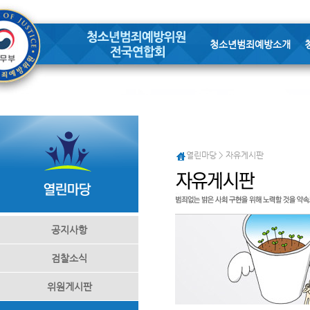
청소년범죄예방소개
열린마당 > 자유게시판
공지사항
검찰소식
위원게시판