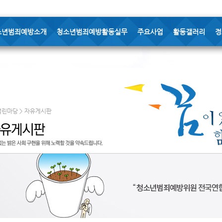
소년범죄예방소개
청소년범죄예방활동실무
주요사업
활동갤러리
정
열린마당 > 자유게시판