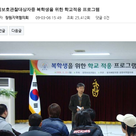
범보호관찰대상자중 복학생을 위한 학교적응 프로그램
자
창원지역협의회
09-03-06 15:49
조회
25,412회
댓글
0건
전글
다음글