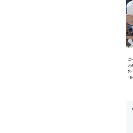
일시 
장소
참석
내용
하게
램