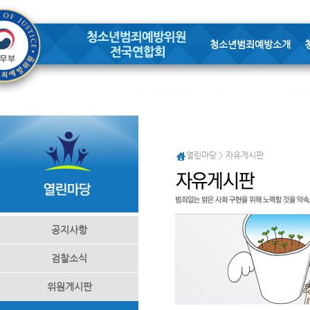
청소년범죄예방소개
열린마당 > 자유게시판
공지사항
검찰소식
위원게시판