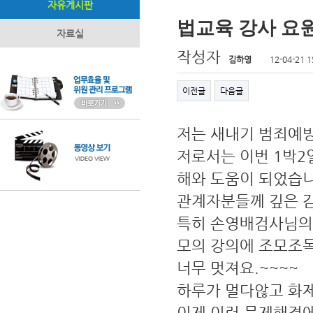
자유게시판
법교육 강사 요
자료실
작성자
김하영
12-04-21 1
이전글
다음글
저는 새내기 범죄예
저로서는 이번 1박2
해와 도움이 되었습
관계자분들께 깊은 
특히 손영배검사님의
모의 강의에 조모조목
너무 멋져요.~~~~
하루가 멀다않고 화
이제 이런 문제해결에