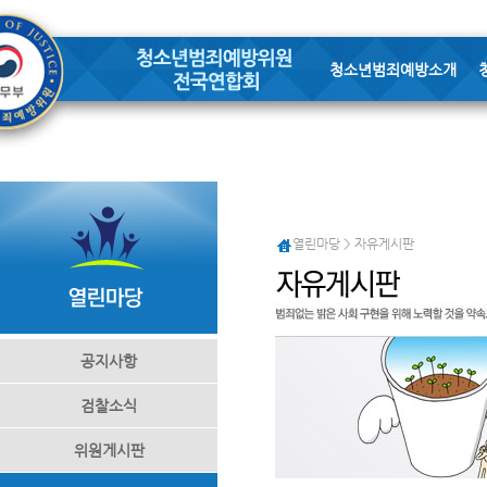
청소년범죄예방소개
열린마당 > 자유게시판
공지사항
검찰소식
위원게시판