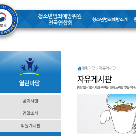
청소년범죄예방소개
열린마당 > 자유게시판
공지사항
검찰소식
위원게시판