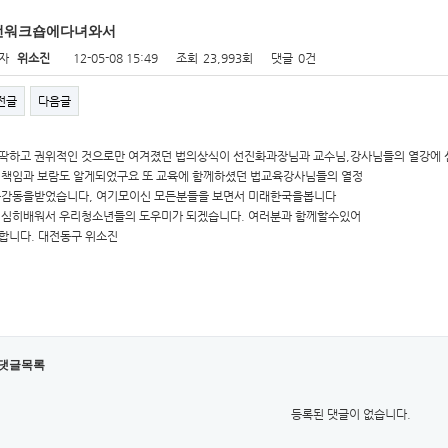
전워크숍에다녀와서
자
위소진
12-05-08 15:49
조회
23,993회
댓글
0건
전글
다음글
딱하고 권위적인 것으로만 여겨졌던 법의상식이 선진화과장님과 교수님,강사님들의 열강에 
 책임과 보람도 알게되었구요 또 교육에 함께하셨던 법교육강사님들의 열정
큰감동을받었습니다, 여기모이신 모든분들을 보면서 미래한국을봅니다
열심히배워서 우리청소년들의 도우미가 되겠습니다. 여러분과 함께할수있어
합니다. 대전동구 위소진
댓글목록
등록된 댓글이 없습니다.