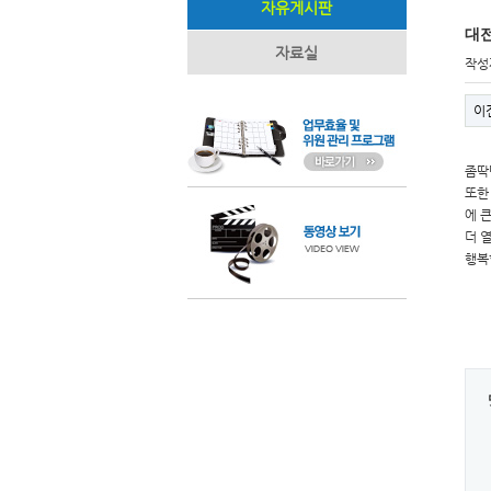
자유게시판
대
자료실
작성
이
좀딱
또한
에 
더 
행복