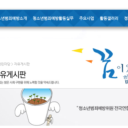
소년범죄예방소개
청소년범죄예방활동실무
주요사업
활동갤러리
정
열린마당 > 자유게시판